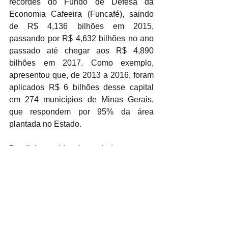
recordes do Fundo de Defesa da 
Economia Cafeeira (Funcafé), saindo 
de R$ 4,136 bilhões em 2015, 
passando por R$ 4,632 bilhões no ano 
passado até chegar aos R$ 4,890 
bilhões em 2017. Como exemplo, 
apresentou que, de 2013 a 2016, foram 
aplicados R$ 6 bilhões desse capital 
em 274 municípios de Minas Gerais, 
que respondem por 95% da área 
plantada no Estado.
Brasileiro evidenciou, ainda, que as 
estatísticas de aplicação dos recursos 
do Funcafé mostram que a maior parte 
dos recursos foi destinada para os 
produtores e suas cooperativas de 
produção em 2016. Dos R$ 950 
milhões da linha de Custeio, foram 