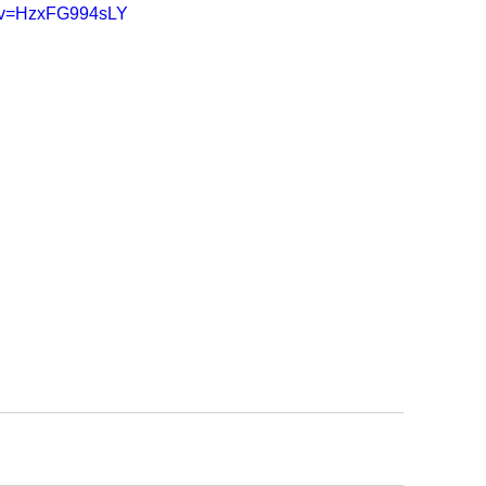
h?v=HzxFG994sLY