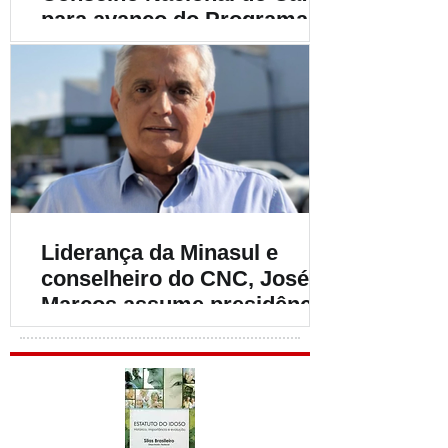
para avanço do Programa
Café Produtor de Água
Liderança da Minasul e
conselheiro do CNC, José
Marcos assume presidência
do INCI