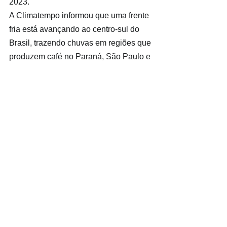
2023.
A Climatempo informou que uma frente 
fria está avançando ao centro-sul do 
Brasil, trazendo chuvas em regiões que 
produzem café no Paraná, São Paulo e 
sul de Minas Gerais. As precipitações 
podem ser de leves a moderadas, mas 
sem muitos riscos de ocorrências de 
geadas nos cafezais.
O dólar à vista fechou ontem em alta de 
1,94%, cotado a R$ 4,8987, mais valor 
desde 6 de julho passado. A moeda 
americana apresenta na semana uma 
valorização perante o real, com o 
acumulado de 3,56%.