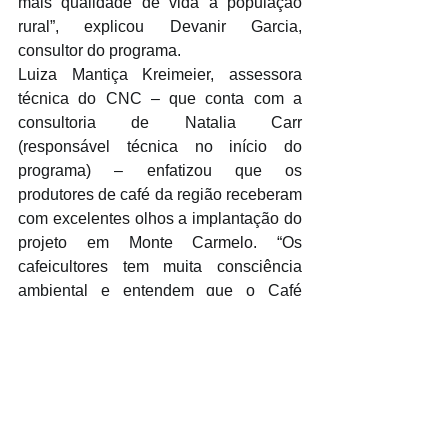
mais qualidade de vida à população 
rural”, explicou Devanir Garcia, 
consultor do programa.
Luiza Mantiça Kreimeier, assessora 
técnica do CNC – que conta com a 
consultoria de Natalia Carr 
(responsável técnica no início do 
programa) – enfatizou que os 
produtores de café da região receberam 
com excelentes olhos a implantação do 
projeto em Monte Carmelo. “Os 
cafeicultores tem muita consciência 
ambiental e entendem que o Café 
Produtor de Água é mais um importante 
passo para a produção sustentável de 
café”.
Para o presidente da monteCCer, 
Franscisco Sérgio de Assis, a 
preocupação com a sustentabilidade da 