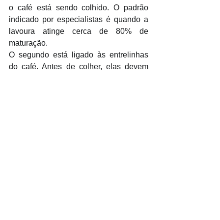
o café está sendo colhido. O padrão 
indicado por especialistas é quando a 
lavoura atinge cerca de 80% de 
maturação.
O segundo está ligado às entrelinhas 
do café. Antes de colher, elas devem 
receber manejo adequado, devendo o 
produtor preparar o ambiente para 
receber o maquinário.
Caso a colheita seja feita de maneira 
precoce, a qualidade da bebida será 
prejudicada. A alta incidência de café 
verde modifica as características 
sensoriais, dando à bebida um sabor 
diferente do que poderia alcançar caso 
tivesse sido colhida no tempo correto.
Um dos principais motivos da colheita 
precoce é o fato do produtor ficar com 
medo de que o fruto passe do ponto e, 