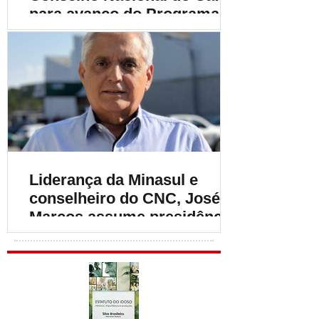
para avanço do Programa
Café Produtor de Água
Liderança da Minasul e
conselheiro do CNC, José
Marcos assume presidência
do INCI