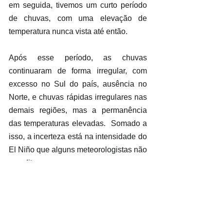
em seguida, tivemos um curto período 
de chuvas, com uma elevação de 
temperatura nunca vista até então.
Após esse período, as chuvas 
continuaram de forma irregular, com 
excesso no Sul do país, ausência no 
Norte, e chuvas rápidas irregulares nas 
demais regiões, mas a permanência 
das temperaturas elevadas.  Somado a 
isso, a incerteza está na intensidade do 
El Niño que alguns meteorologistas não 
acreditavam.
Agora, já em dezembro, começam 
nossas preocupações em relação a um 
possível veranico no mês de janeiro, 
cuja intensidade poderá ser muito forte 