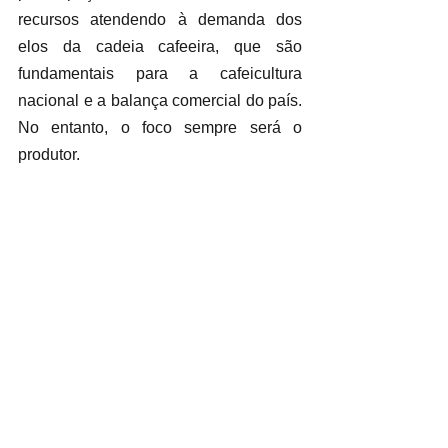
recursos atendendo à demanda dos 
elos da cadeia cafeeira, que são 
fundamentais para a cafeicultura 
nacional e a balança comercial do país. 
No entanto, o foco sempre será o 
produtor.  
Por exemplo, a liberação de recursos 
para aquisição de café (FAC) contribui 
para o escoamento de café das mãos 
de produtores para cooperativas e 
indústrias. A linha de comercialização 
oportuniza ao produtor poder garantir a 
venda no momento de melhor cotação, 
já que o café neste momento, se 
encontra com preços baixos.