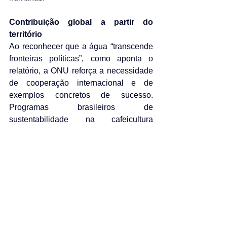
Contribuição global a partir do 
território
Ao reconhecer que a água “transcende 
fronteiras políticas”, como aponta o 
relatório, a ONU reforça a necessidade 
de cooperação internacional e de 
exemplos concretos de sucesso. 
Programas brasileiros de 
sustentabilidade na cafeicultura 
demonstram que é possível alinhar 
produção agrícola, segurança hídrica, 
justiça social e mitigação climática.
A experiência acumulada pelo setor 
cafeeiro nacional mostra que investir 
em água não é custo, mas estratégia — 
para o produtor, para o mercado e para 