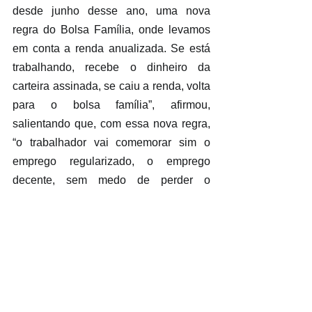
desde junho desse ano, uma nova 
regra do Bolsa Família, onde levamos 
em conta a renda anualizada. Se está 
trabalhando, recebe o dinheiro da 
carteira assinada, se caiu a renda, volta 
para o bolsa família”, afirmou, 
salientando que, com essa nova regra, 
“o trabalhador vai comemorar sim o 
emprego regularizado, o emprego 
decente, sem medo de perder o 
benefício”.
O acordo estabelece princípios e 
diretrizes nas contratações para 
aperfeiçoar as condições de trabalho no 
setor de cafeicultura, com foco na 
formalização e na garantia do trabalho 