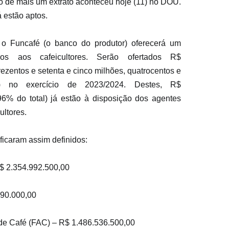
o de mais um extrato aconteceu hoje (11) no DOU. 
á estão aptos.
o Funcafé (o banco do produtor) oferecerá um 
os aos cafeicultores. Serão ofertados R$ 
rezentos e setenta e cinco milhões, quatrocentos e 
) no exercício de 2023/2024. Destes, R$ 
6% do total) já estão à disposição dos agentes 
ultores.
 ficaram assim definidos:
R$ 2.354.992.500,00
190.000,00
de Café (FAC) – R$ 1.486.536.500,00