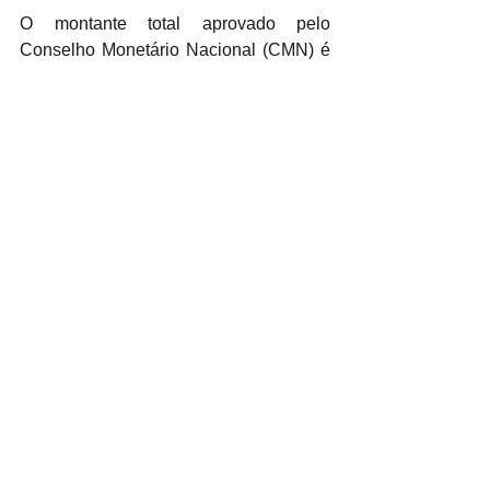
O montante total aprovado pelo 
Conselho Monetário Nacional (CMN) é 
de R$ 6,88 bilhões, que serão 
destinados a diversas linhas de crédito 
para apoiar a cafeicultura. Dos valores 
não aplicados, R$ 1.117.433.723,00, o 
remanejamento teve destinação de 
65% do valor — R$ 729.572.268,00 — 
para o sistema cooperativo, conforme 
explicou o MAPA. Esse investimento 
visa fortalecer o setor e oferecer 
condições favoráveis aos produtores e 
cooperativas para impulsionar a 
produção e a competitividade do café 
brasileiro.
“O Conselho Nacional do Café (CNC) 
continuará acompanhando todos os 