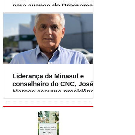
para avanço do Programa
Café Produtor de Água
Liderança da Minasul e
conselheiro do CNC, José
Marcos assume presidência
do INCI