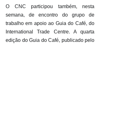
O CNC participou também, nesta 
semana, de encontro do grupo de 
trabalho em apoio ao Guia do Café, do 
International Trade Centre. A quarta 
edição do Guia do Café, publicado pelo 
Centro de Comércio Internacional, está 
disponível em português, para 
download gratuito. Trata-se de um 
recurso extremamente útil, com 
informações fundamentais para quem 
quer estar informado sobre a 
cafeicultura mundial.
O Conselho Nacional do Café foi 
convidado pelo ITC a integrar um grupo 
que está desenvolvendo um novo 