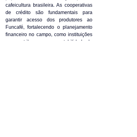
cafeicultura brasileira. As cooperativas 
de crédito são fundamentais para 
garantir acesso dos produtores ao 
Funcafé, fortalecendo o planejamento 
financeiro no campo, como instituições 
que contribuem para a estabilidade da 
renda do cafeicultor e para uma relação 
mais equilibrada com o mercado.
Já as cooperativas de produção 
exercem um papel decisivo na 
organização da oferta, na agregação de 
valor e na comercialização mais 
eficiente do café. Por meio da união dos 
produtores, elas ampliam o poder de 
negociação, oferecem suporte técnico, 
insumos e equipamentos, promovem 
boas práticas de manejo e 