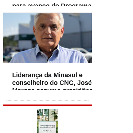
para avanço do Programa
Café Produtor de Água
Liderança da Minasul e
conselheiro do CNC, José
Marcos assume presidência
do INCI