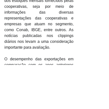
dos estoques mensais fornecidos pelas 
cooperativas, seja por meio de 
informações das diversas 
representações das cooperativas e 
empresas que atuam no segmento, 
como Conab, IBGE, entre outros. As 
notícias publicadas nos clippings 
diários nos levam a uma consideração 
importante para avaliação.
O desempenho das exportações em 
comparação com os anos anteriores 
deixa a seguinte interrogação: temos 
estoques suficientes para o 
abastecimento do mercado externo e do 
consumo interno, o que é positivo. No 
entanto, surge a questão: o mercado 
consumidor está realmente mais ativo? 
Existe um aumento real no consumo de 