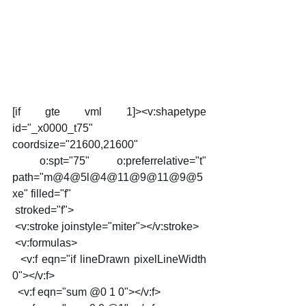
[if gte vml 1]><v:shapetype 
id="_x0000_t75" 
coordsize="21600,21600"
 o:spt="75" o:preferrelative="t" 
path="m@4@5l@4@11@9@11@9@5
xe" filled="f"
 stroked="f">
 <v:stroke joinstyle="miter"></v:stroke>
 <v:formulas>
  <v:f eqn="if lineDrawn pixelLineWidth 
0"></v:f>
  <v:f eqn="sum @0 1 0"></v:f>