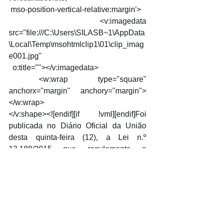
 mso-position-vertical-relative:margin'>
 <v:imagedata 
src="file:///C:\Users\SILASB~1\AppData
\Local\Temp\msohtmlclip1\01\clip_imag
e001.jpg"
  o:title=""></v:imagedata>
 <w:wrap type="square" 
anchorx="margin" anchory="margin">
</w:wrap>
</v:shape><![endif][if !vml][endif]Foi 
publicada no Diário Oficial da União 
desta quinta-feira (12), a Lei n.º 
13.188/2015 que regulamenta o 
exercício do direito de resposta contra 
conteúdo considerado ofensivo na 
mídia.
A nova norma estabelece as condições 
e os procedimentos para a concessão 