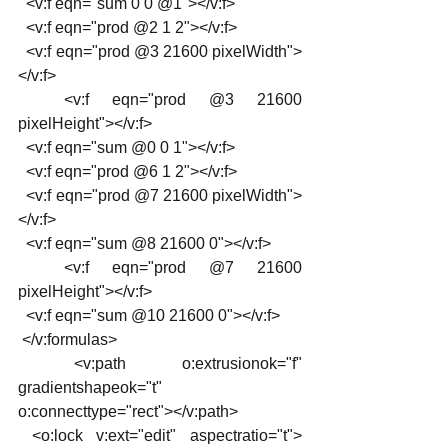
  <v:f eqn="sum 0 0 @1"></v:f>
  <v:f eqn="prod @2 1 2"></v:f>
  <v:f eqn="prod @3 21600 pixelWidth">
</v:f>
  <v:f eqn="prod @3 21600 
pixelHeight"></v:f>
  <v:f eqn="sum @0 0 1"></v:f>
  <v:f eqn="prod @6 1 2"></v:f>
  <v:f eqn="prod @7 21600 pixelWidth">
</v:f>
  <v:f eqn="sum @8 21600 0"></v:f>
  <v:f eqn="prod @7 21600 
pixelHeight"></v:f>
  <v:f eqn="sum @10 21600 0"></v:f>
 </v:formulas>
 <v:path o:extrusionok="f" 
gradientshapeok="t" 
o:connecttype="rect"></v:path>
 <o:lock v:ext="edit" aspectratio="t">