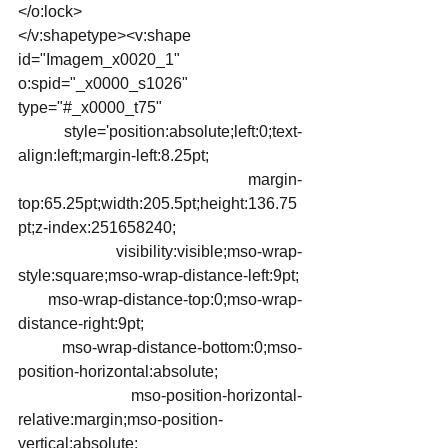
</o:lock>
</v:shapetype><v:shape 
id="Imagem_x0020_1" 
o:spid="_x0000_s1026" 
type="#_x0000_t75"
 style='position:absolute;left:0;text-
align:left;margin-left:8.25pt;
 margin-
top:65.25pt;width:205.5pt;height:136.75
pt;z-index:251658240;
 visibility:visible;mso-wrap-
style:square;mso-wrap-distance-left:9pt;
 mso-wrap-distance-top:0;mso-wrap-
distance-right:9pt;
 mso-wrap-distance-bottom:0;mso-
position-horizontal:absolute;
 mso-position-horizontal-
relative:margin;mso-position-
vertical:absolute;