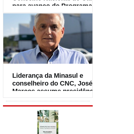
para avanço do Programa
Café Produtor de Água
Liderança da Minasul e
conselheiro do CNC, José
Marcos assume presidência
do INCI