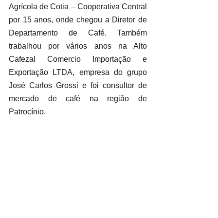
Agrícola de Cotia – Cooperativa Central 
por 15 anos, onde chegou a Diretor de 
Departamento de Café. Também 
trabalhou por vários anos na Alto 
Cafezal Comercio Importação e 
Exportação LTDA, empresa do grupo 
José Carlos Grossi e foi consultor de 
mercado de café na região de 
Patrocínio.
Atualmente é Diretor Superintendente 
da Expocaccer Cooperativa dos 
Cafeicultores LTDA. Além da atividade 
cafeeira, Simão Pedro de Lima é 
advogado e professor universitário.