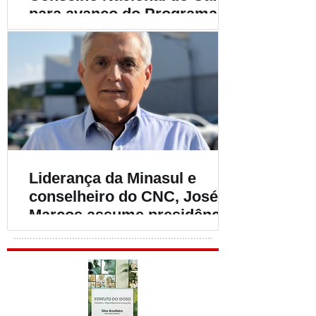
para avanço do Programa
Café Produtor de Água
Liderança da Minasul e
conselheiro do CNC, José
Marcos assume presidência
do INCI